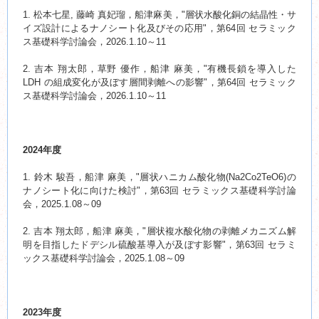
1. 松本七星, 藤崎 真妃瑠，船津麻美，"層状水酸化銅の結晶性・サ
イズ設計によるナノシート化及びその応用"，第64回 セラミック
ス基礎科学討論会，2026.1.10～11
2. 吉本 翔太郎，草野 優作，船津 麻美，"有機長鎖を導入した
LDH の組成変化が及ぼす層間剥離への影響"，第64回 セラミック
ス基礎科学討論会，2026.1.10～11
2024年度
1. 鈴木 駿吾，船津 麻美，"層状ハニカム酸化物(Na2Co2TeO6)の
ナノシート化に向けた検討"，第63回 セラミックス基礎科学討論
会，2025.1.08～09
2. 吉本 翔太郎，船津 麻美，"層状複水酸化物の剥離メカニズム解
明を目指したドデシル硫酸基導入が及ぼす影響"，第63回 セラミ
ックス基礎科学討論会，2025.1.08～09
2023年度