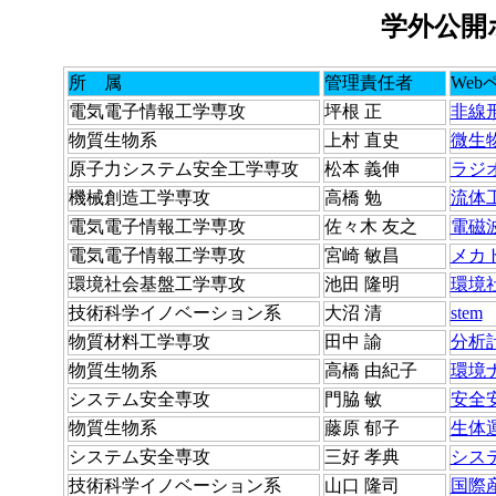
学外公開
所 属
管理責任者
Web
電気電子情報工学専攻
坪根 正
非線
物質生物系
上村 直史
微生
原子力システム安全工学専攻
松本 義伸
ラジ
機械創造工学専攻
高橋 勉
流体
電気電子情報工学専攻
佐々木 友之
電磁
電気電子情報工学専攻
宮崎 敏昌
メカ
環境社会基盤工学専攻
池田 隆明
環境
技術科学イノベーション系
大沼 清
stem
物質材料工学専攻
田中 諭
分析
物質生物系
高橋 由紀子
環境
システム安全専攻
門脇 敏
安全
物質生物系
藤原 郁子
生体
システム安全専攻
三好 孝典
シス
技術科学イノベーション系
山口 隆司
国際