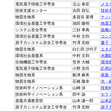
電気電子情報工学専攻
玉山 泰宏
メタ
技術支援センター
吉田 昌弘
技術
物質生物系
多賀谷 基博
ナノ
環境社会基盤工学専攻
池田 隆明
地震
システム安全専攻
三好 孝典
協働
環境社会基盤工学専攻
中村 文則
コン
原子力システム安全工学専攻
竹澤 宏樹
量子
物質生物系
白仁田 沙代子
エネ
環境社会基盤系
中村 文則
水圏
生物機能工学専攻
笠井 大輔
環境
電気電子情報工学専攻
小野 浩司
応用
物質生物系
船津 麻美
表面
物質生物系
石橋 隆幸
光・
技術科学イノベーション系
山崎 渉
技術
技術科学イノベーション系
田中 諭
セラ
基盤共通教育部
山本 謙一郎
山本
原子力システム安全工学専攻
竹澤 宏樹
原子