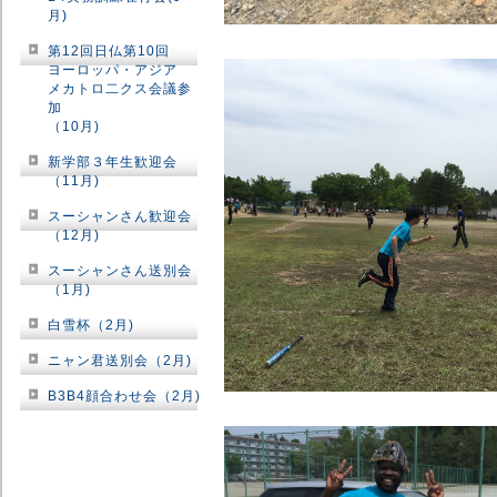
月)
第12回日仏第10回
ヨーロッパ・アジア
メカトロ二クス会議参
加
（10月)
新学部３年生歓迎会
（11月)
スーシャンさん歓迎会
（12月)
スーシャンさん送別会
（1月)
白雪杯（2月)
ニャン君送別会（2月)
B3B4顔合わせ会（2月)