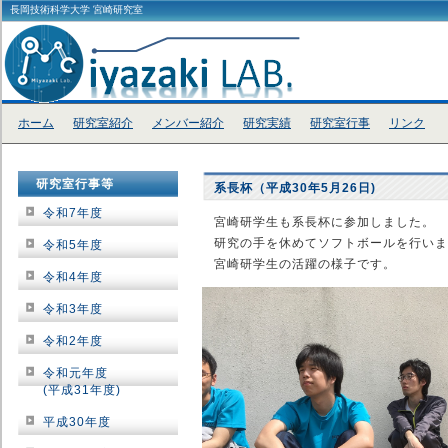
長岡技術科学大学 宮崎研究室
ホーム
研究室紹介
メンバー紹介
研究実績
研究室行事
リンク
研究室行事等
系長杯（平成30年5月26日)
令和7年度
宮崎研学生も系長杯に参加しました。
研究の手を休めてソフトボールを行いま
令和5年度
宮崎研学生の活躍の様子です。
令和4年度
令和3年度
令和2年度
令和元年度
(平成31年度)
平成30年度