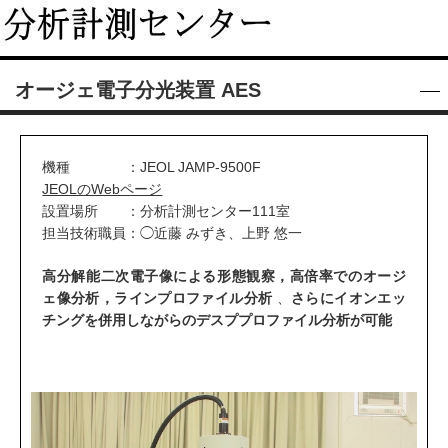
オージェ電子分光装置 AES
機種 ：JEOL JAMP-9500F
JEOLのWebページ
設置場所 ：分析計測センター111室
担当技術職員：◯近藤 みずき、上野 悠一
高分解能二次電子像による形態観察，高倍率でのオージ
ェ像分析，ラインプロファイル分析
、
さらにイオンエッ
チングを併用しながらのデスププロファイル分析が可能