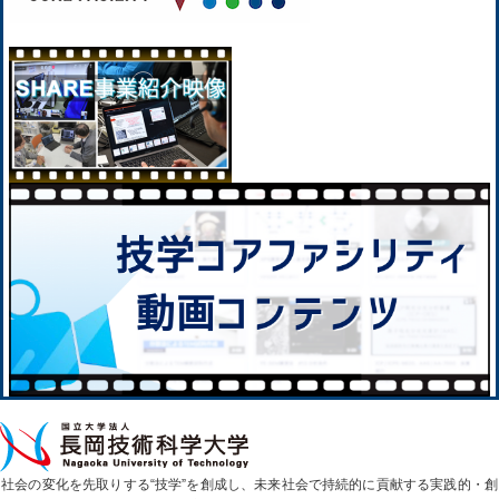
社会の変化を先取りする“技学”を創成し、未来社会で持続的に貢献する実践的・創