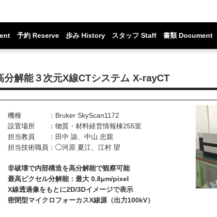
ent
予約 Reserve
歩み History
スタッフ Staff
書類 Document
高分解能３次元X線CTシステム X-rayCT
機種 ：Bruker SkyScan1172
設置場所 ：物質・材料経営情報棟255室
担当教員 ：田中 諭、中山 忠親
担当技術職員：◯河原 夏江、江村 望
非破壊で内部構造を高分解能で観察可能
最高ピクセル分解能：最大 0.8μm/pixel
X線透過像をもとに2D/3Dイメージで表示
密閉型マイクロフォーカスX線源（出力100kV）