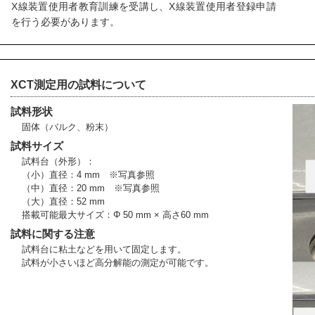
X線装置使用者教育訓練を受講し、X線装置使用者登録申請
を行う必要があります。
XCT測定用の試料について
試料形状
固体（バルク、粉末）
試料サイズ
試料台（外形）：
（小）直径：4 mm ※写真参照
（中）直径：20 mm ※写真参照
（大）直径：52 mm
搭載可能最大サイズ：Φ 50 mm × 高さ60 mm
試料に関する注意
試料台に粘土などを用いて固定します。
試料が小さいほど高分解能の測定が可能です。